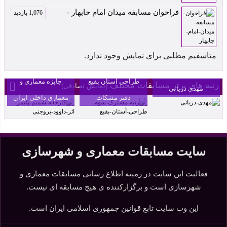
فراخوان مسابقه میدان امام چابهار -
1,076 بازدید
کارخانه شمیم پلیمر
اثر داوود بروجنی رتبه
متاسفیم مطلبی برای نمایش وجود ندارد.
سردر مجموعه
رتبه سوم مسابقه
دوم چهاردهمین
بنکداران آمل اثر
طراحی آستان بقیع
جایزه معماری و
رتبه های برتر مسابقات مختلف
(نمایش تصادفی)
مهدی دریانی
دفتر مشکات
معماری داخلی ایران
سایت مسابقات معماری و شهرسازی
فعالیت این سایت در زمینه اطلاع رسانی مسابقات معماری و
شهرسازی است و برگزارکننده ی هیچ مسابقه ای نیست.
این وب سایت تابع قوانین جمهوری اسلامی ایران است.