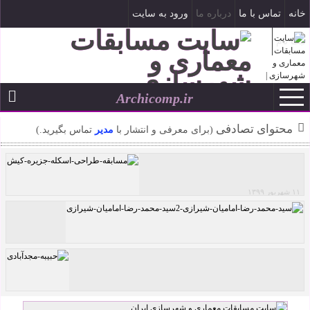
خانه
تماس با ما
درباره ما
ورود به سایت
ثبت نام
Archicomp.ir
تاریخ شمسی
--
محتوای تصادفی
(برای معرفی و انتشار با
مدیر
تماس بگیرید.)
۱۱ شهریور ۱۳۹۹
فراخوان مسابقه طراحی اسکله تفریحی و بولوار
دریا جزیره کیش
کافه رستوران لولو اثر سید محمد رضا امامیان
شیرازی