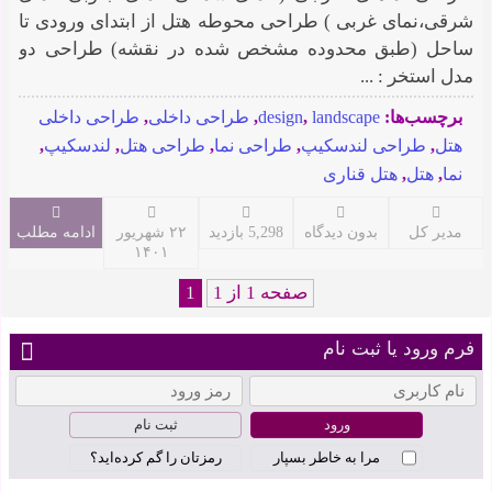
شرقی،نمای غربی ) طراحی محوطه هتل از ابتدای ورودی تا
ساحل (طبق محدوده مشخص شده در نقشه) طراحی دو
مدل استخر : ...
برچسب‌ها:
landscape
,
design
,
طراحی داخلی
,
طراحی داخلی
هتل
,
طراحی لندسکیپ
,
طراحی نما
,
طراحی هتل
,
لندسکیپ
,
نما
,
هتل
,
هتل قناری
مدیر کل
بدون دیدگاه
5,298 بازدید
۲۲ شهریور
ادامه مطلب
۱۴۰۱
صفحه 1 از 1
1
فرم ورود یا ثبت نام
ثبت نام
مرا به خاطر بسپار
رمزتان را گم کرده‌اید؟