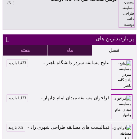
+5
پر بازدیدترین های
فصل
ماه
هفته
نتایج مسابقه سردر دانشگاه باهنر -
1,433 بازدید
فراخوان مسابقه میدان امام چابهار -
1,133 بازدید
فینالیست های مسابقه طراحی شهری راد -
662 بازدید