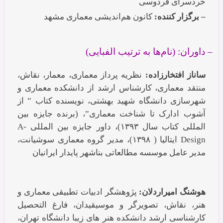
خردسرای فردوسی
– برگزار کننده:
کانون هم‌اندیشی معماری مشهد
– داوران: (نام‌ها به ترتیب الفبایی)
ساناز افتخارزاده:
نظریه پرداز معماری، معمار، نقاش،
منتقد معماری، کارشناس ارشد از دانشکده معماری و
شهرسازی دانشگاه شهید بهشتی، نویسنده کتاب ” از
آشوب ادارک تا شناخت معماری”، (برنده جایزه بین
المللی کتاب سال ۱۳۹۳)، داور جایزه بین المللی A-
Design ایتالیا ( ۱۳۹۸)، مدیر گروه معماری سوشیانت،
مدیر عامل موسسه مطالعاتی بناشهر پایدار ایرانیان
هوشنگ امیراردلان:
پژوهشگر ادبیات تطبیقی معماری و
هنر، نقاش، تصویرگر و موسیقیدان، فارغ التحصیل
کارشناسی ارشد دانشکده هنر های زیبا دانشگاه تهران،