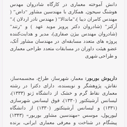
دانش آموخته معماری در کارگاه شادروان مهدس
هوشنگ سیحون. همکاری با مهندسین مشاور “داض” (
مهندس کامران دیبا )،”ماندالا” ( مهندس نادر اردلان )،”
آرکنز” (شادروان دکتر پرویز موید عهد ) و “رتند”
(شادروان مهندس بیژن صفاری)، مدیر و هدایت‌کننده
پروژه های متعدد مسابقه‌ای در مهندسان مشاور آتک،
عضو هیئت داوران در مسابقات متعدد طراحی معماری
و طراحی شهری
داریوش بوربور:
معمار، شهرساز، طراح، مجسمه‌ساز،
نقاش، پژوهشگر و نویسنده، دارای دکترا در رشته
معماری نقاط گرم و خشک از دانشگاه ژنو (۱۳۳۳)،
لیسانس آرشیتکتور (۱۳۳۰)، فوق لیسانس شهرسازی
(۱۳۳۱) و لیسانس آرشیتکتور (۱۳۳۰) از دانشگاه
لیورپول، موسس «مهندسین مشاور بوربور» (۱۳۴۳)
پیشگام در شناخت و معرفی معماری ایرانی، برنده