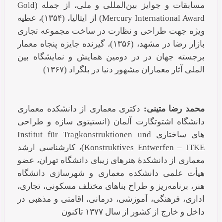
مسابقات و جوایز بین‌المللی و ملی، از جمله (Gold
Mercury International Award) از ایتالیا، (۱۳۵۴)، عطیه
ویژه جهت طراحی و نظارت در ساخت مجموعه تجاری
بازار رضا در مشهد، (۱۳۵۶)، گیرنده جایزه پنجاه معمار
برجسته جهان در در دومین همایش و نمایشگاه بین
الملی آثار معماران مشهور دنیا در بلگراد (۱۳۶۷)
محمد رضا متینی:
دکتری معماری از دانشکده معماری
دانشگاه اشتوتگارت آلمان (انستیتوی سازه و طراحی
های ساختاری Institut für Tragkonstruktionen und
Konstruktives Entwerfen – ITKE)، کارشناسی ارشد
معماری از دانشکدۀ هنرهای زیبای دانشگاه تهران، عضو
هیأت علمی دانشکده معماری و شهرسازی دانشگاه
هنر، برنامه‌ریز و طراح بناهای مختلف مسکونی، تجاری،
اداری، فرهنگی، آموزشی، درمانی، اقامتی و مذهبی در
داخل و خارج از کشور از سال ۱۳۷۷ تاکنون