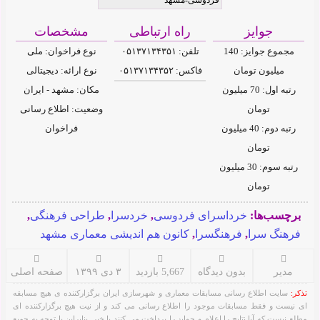
جوایز
راه ارتباطی
مشخصات
مجموع جوایز: 140
تلفن: ۰۵۱۳۷۱۳۴۳۵۱
نوع فراخوان: ملی
میلیون تومان
فاکس: ۰۵۱۳۷۱۳۴۳۵۲
نوع ارائه: دیجیتالی
رتبه اول: 70 میلیون
مکان: مشهد - ایران
تومان
وضعیت: اطلاع رسانی
رتبه دوم: 40 میلیون
فراخوان
تومان
رتبه سوم: 30 میلیون
تومان
برچسب‌ها:
خرداسرای فردوسی
,
خردسرا
,
طراحی فرهنگی
,
فرهنگ سرا
,
فرهنگسرا
,
کانون هم اندیشی معماری مشهد
مدیر
بدون دیدگاه
5,667 بازدید
۳ دی ۱۳۹۹
صفحه اصلی
تذکر:
سایت اطلاع رسانی مسابقات معماری و شهرسازی ایران برگزارکننده ی هیچ مسابقه
ای نیست و فقط مسابقات موجود را اطلاع رسانی می کند و از نیت هیچ برگزارکننده ای
مطلع نیست که آیا نتایج را اعلام و جوایز را پرداخت می کنند یا خیر. بنابراین با توجه به جمیع