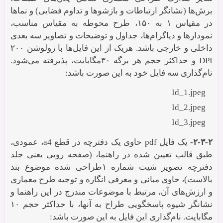
برش‌ها (نشانگر ارتباطات و بازشوها و تداوم فضایی) و نماها
در مقیاس ۱ به ۱۵۰، طرح محوطه به مقیاس مناسب،
نمودارها و دیاگرام‌ها، جداول و توضیحات و تصاویر سه بعدی
داخلی و خارجی باشد. هریک از این فایل‌ها با زولوشن ۲۰۰
DPI و حداکثر حجم هر برگه ۳۰مگابایت، پذیرفته می‌شود.
نام‌گذاری سه فایل خود به این صورت باشد:
Id_1.jpeg
Id_2.jpeg
Id_3.jpeg
۲-۳-۲-
یک فایل pdf حاوی یک دفترچه در قطع a4، عمودی،
طبق قالب تعیین شده در راهنما، (صفحه رویی یعنی جلد
دفترچه تصویر شیت شماره ۱طراحی شده موضوع بند
بالاست)، حاوی مبانی و معرفی انگاره و توجیه طرح معماری
و ارزش‌های آن، مرتبط با موضوعات مندرج در این راهنما و
نشانگر شیوه پاسخگویی طراح به آنها، با حداکثر حجم ۱۰
مگابایت. نام‌گذاری این فایل به این صورت باشد: