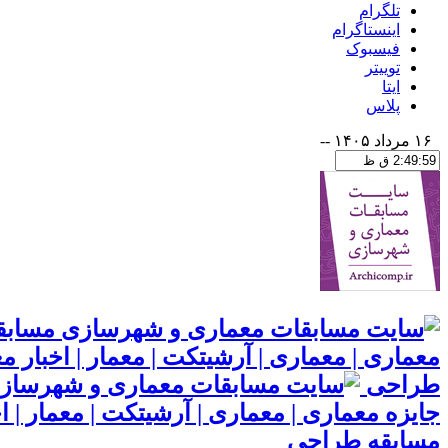
تلگرام
اینستاگرام
فیسبوک
توییتر
ایتا
پلاس
۱۶ مرداد ۱۴۰۵
--
مسابقا
معماری | معماری | آرشیتکت | معمار | اخبار
طراحی
جایزه معماری | معماری | آرشیتکت | معمار |
مسابقه طراحی