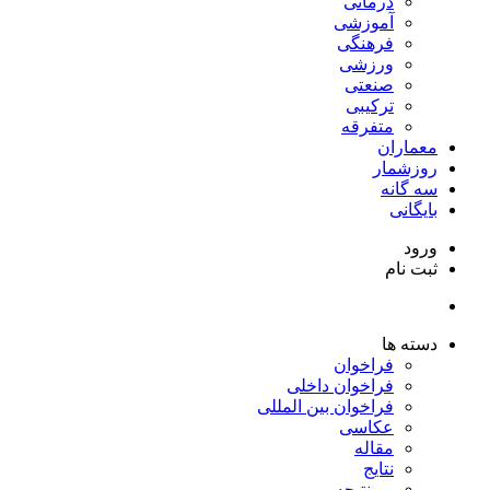
درمانی
آموزشی
فرهنگی
ورزشی
صنعتی
ترکیبی
متفرقه
معماران
روزشمار
سه گانه
بایگانی
ورود
ثبت نام
دسته ها
فراخوان
فراخوان داخلی
فراخوان بین المللی
عکاسی
مقاله
نتایج
بی نتیجه